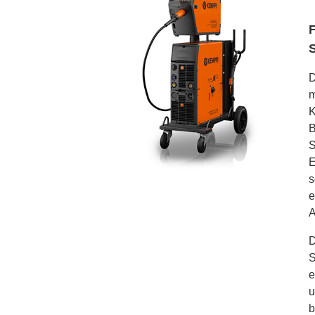
D
m
K
B
S
E
s
e
A
D
S
e
u
b