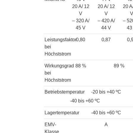
20 A/ 12
20 A/ 12
20 A
V
V
– 320 A/
– 420 A/
– 52
45 V
44 V
43
Leistungsfaktor
0,80
0,87
0,
bei
Höchststrom
Wirkungsgrad
88 %
89 %
bei
Höchststrom
Betriebstemperatur
-20 bis +40 ºC
-40 bis +60 ºC
Lagertemperatur
-40 bis +60 ºC
EMV-
A
Klasse