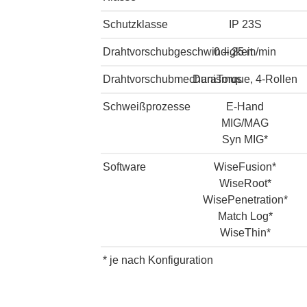
Schutzklasse
IP 23S
Drahtvorschubgeschwindigkeit
0 – 25 m/min
Drahtvorschubmechanismus
DuraTorque, 4-Rollen
Schweißprozesse
E-Hand
MIG/MAG
Syn MIG*
Software
WiseFusion*
WiseRoot*
WisePenetration*
Match Log*
WiseThin*
* je nach Konfiguration