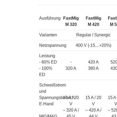
Ausführung
FastMig
FastMig
Fast
M 320
M 420
M 5
Varianten
Regular / Synergic
Netzspannung
400 V (-15…+20%)
Leistung
- 60% ED
-
420 A
520
- 100%
320 A
380 A
430
ED
Schweißstrom
und
Spannungsbereich
15 A / 20
15 A / 20
15 A 
E-Hand
V
V
– 320 A /
– 420 A /
– 520
MIG/MAG
45 V
44 V
43