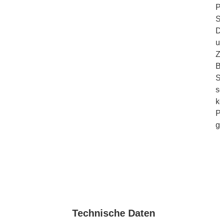
P
S
D
u
Z
B
S
s
k
P
g
Technische Daten