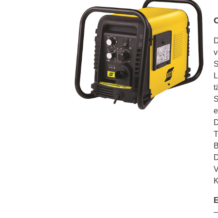
D
v
S
L
t
S
e
D
T
B
D
V
K
E
–